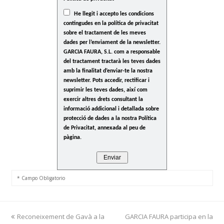
He llegit i accepto les condicions
contingudes en la política de privacitat
sobre el tractament de les meves
dades per l’enviament de la newsletter.
GARCIA FAURA, S.L. com a responsable
del tractament tractarà les teves dades
amb la finalitat d’enviar-te la nostra
newsletter. Pots accedir, rectificar i
suprimir les teves dades, així com
exercir altres drets consultant la
informació addicional i detallada sobre
protecció de dades a la nostra Política
de Privacitat, annexada al peu de
pàgina.
* Campo Obligatorio
previous
Reconeixement de Gavà a la
GARCIA FAURA participa en la
next