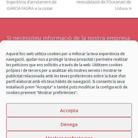
trajectòria d’arrelament de
post:
remodelació de l’Oceanari de
post:
GARCIA FAURA a la ciutat
Lisboa
Si necessiteu informació de la nostra empresa
o serveis no dubteu a contactar amb
Aquest lloc web utilitza cookies per a millorar la teva experiència de
nosaltres. Atendrà la vostra sol·licitud l'equip
navegació, ajudar-nos a protegir la teva privacitat i permetre realitzar
més adient per a facilitar-vos una resposta
les peticions que ens sol·licitis a través de la web. Utilitzem cookies
pròpies i de tercers per a analitzar els nostres serveis i mostrar-te
satisfactòria.
publicitat relacionada amb les teves preferències sobre la base d’un
perfil elaborat amb els teus hàbits de navegació. Si consents la seva
instal·lació prem "Accepta" o també pots modificar la configuració de
Contacta
cookies prement "Mostrar preferències".
Accepta
Denega
Copyright
GARCIA FAURA, SL
2026 - All rights reserved
Mostrar preferències