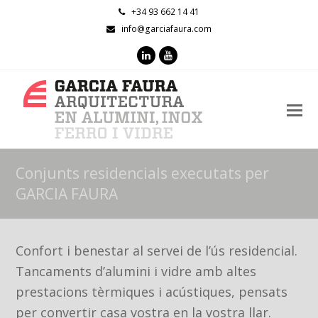
+34 93 662 14 41
info@garciafaura.com
LinkedIn
Youtube
O
M
M
Conjunts residencials executats per
GARCIA FAURA
Confort i benestar al servei de l’ús residencial.
Tancaments d’alumini i vidre amb altes
prestacions tèrmiques i acústiques, pensats
per convertir casa vostra en la vostra llar.