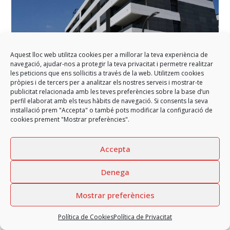
Aquest lloc web utilitza cookies per a millorar la teva experiència de
navegació, ajudar-nos a protegir la teva privacitat i permetre realitzar
les peticions que ens sol·licitis a través de la web. Utilitzem cookies
Promoció Sant Just Home
pròpies i de tercers per a analitzar els nostres serveis i mostrar-te
Conjunts Residencials
publicitat relacionada amb les teves preferències sobre la base d’un
perfil elaborat amb els teus hàbits de navegació. Si consents la seva
instal·lació prem "Accepta" o també pots modificar la configuració de
cookies prement "Mostrar preferències".
Accepta
Denega
Mostrar preferències
Política de Cookies
Política de Privacitat
Edifici Lumini