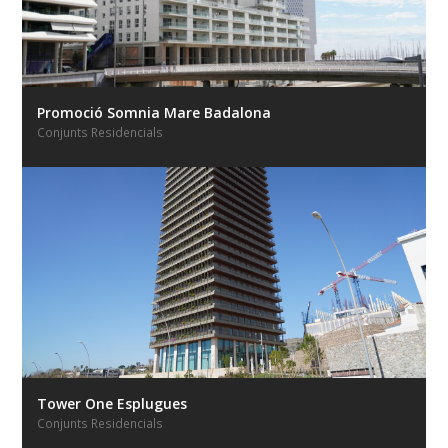
Promoció Somnia Mare Badalona
Conjunts Residencials
Tower One Esplugues
Conjunts Residencials