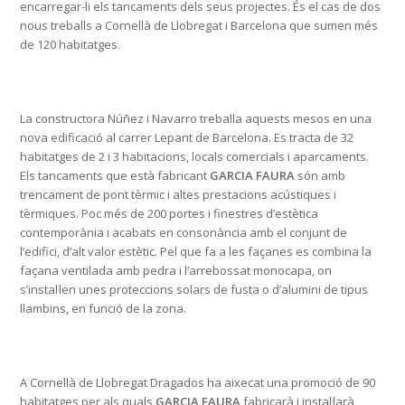
encarregar-li els tancaments dels seus projectes. És el cas de dos
nous treballs a Cornellà de Llobregat i Barcelona que sumen més
de 120 habitatges.
La constructora Núñez i Navarro treballa aquests mesos en una
nova edificació al carrer Lepant de Barcelona. Es tracta de 32
habitatges de 2 i 3 habitacions, locals comercials i aparcaments.
Els tancaments que està fabricant
GARCIA FAURA
són amb
trencament de pont tèrmic i altes prestacions acústiques i
tèrmiques. Poc més de 200 portes i finestres d’estètica
contemporània i acabats en consonància amb el conjunt de
l’edifici, d’alt valor estètic. Pel que fa a les façanes es combina la
façana ventilada amb pedra i l’arrebossat monocapa, on
s’instal·len unes proteccions solars de fusta o d’alumini de tipus
llambins, en funció de la zona.
A Cornellà de Llobregat Dragados ha aixecat una promoció de 90
habitatges per als quals
GARCIA FAURA
fabricarà i instal·larà