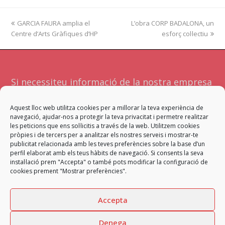
previous
GARCIA FAURA amplia el
L’obra CORP BADALONA, un
next
Centre d’Arts Gràfiques d’HP
post:
post:
esforç col·lectiu
Si necessiteu informació de la nostra empresa
o serveis no dubteu a contactar amb
Aquest lloc web utilitza cookies per a millorar la teva experiència de
nosaltres. Atendrà la vostra sol·licitud l'equip
navegació, ajudar-nos a protegir la teva privacitat i permetre realitzar
més adient per a facilitar-vos una resposta
les peticions que ens sol·licitis a través de la web. Utilitzem cookies
pròpies i de tercers per a analitzar els nostres serveis i mostrar-te
satisfactòria.
publicitat relacionada amb les teves preferències sobre la base d’un
perfil elaborat amb els teus hàbits de navegació. Si consents la seva
instal·lació prem "Accepta" o també pots modificar la configuració de
Contacta
cookies prement "Mostrar preferències".
Accepta
Denega