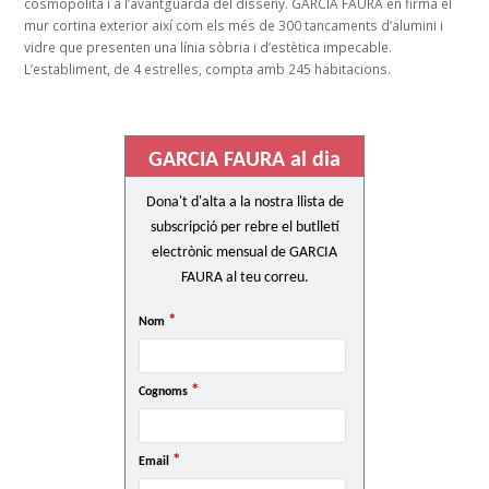
cosmopolita i a l’avantguarda del disseny. GARCIA FAURA en firma el
mur cortina exterior així com els més de 300 tancaments d’alumini i
vidre que presenten una línia sòbria i d’estètica impecable.
L’establiment, de 4 estrelles, compta amb 245 habitacions.
GARCIA FAURA al dia
Dona't d'alta a la nostra llista de
subscripció per rebre el butlletí
electrònic mensual de GARCIA
FAURA al teu correu.
*
Nom
*
Cognoms
*
Email