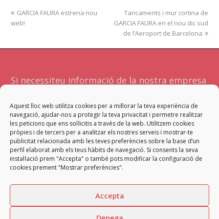
previous
GARCIA FAURA estrena nou
Tancaments i mur cortina de
next
web!
post:
GARCIA FAURA en el nou dic sud
post:
de l’Aeroport de Barcelona
Si necessiteu informació de la nostra empresa
o serveis no dubteu a contactar amb
Aquest lloc web utilitza cookies per a millorar la teva experiència de
nosaltres. Atendrà la vostra sol·licitud l'equip
navegació, ajudar-nos a protegir la teva privacitat i permetre realitzar
més adient per a facilitar-vos una resposta
les peticions que ens sol·licitis a través de la web. Utilitzem cookies
pròpies i de tercers per a analitzar els nostres serveis i mostrar-te
satisfactòria.
publicitat relacionada amb les teves preferències sobre la base d’un
perfil elaborat amb els teus hàbits de navegació. Si consents la seva
instal·lació prem "Accepta" o també pots modificar la configuració de
Contacta
cookies prement "Mostrar preferències".
Accepta
Denega