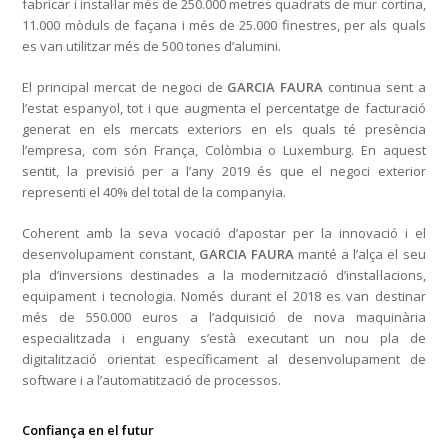
fabricar i instal·lar més de 250.000 metres quadrats de mur cortina,
11.000 mòduls de façana i més de 25.000 finestres, per als quals
es van utilitzar més de 500 tones d’alumini.
El principal mercat de negoci de
GARCIA FAURA
continua sent a
l’estat espanyol, tot i que augmenta el percentatge de facturació
generat en els mercats exteriors en els quals té presència
l’empresa, com són França, Colòmbia o Luxemburg. En aquest
sentit, la previsió per a l’any 2019 és que el negoci exterior
representi el 40% del total de la companyia.
Coherent amb la seva vocació d’apostar per la innovació i el
desenvolupament constant,
GARCIA FAURA
manté a l’alça el seu
pla d’inversions destinades a la modernització d’instal·lacions,
equipament i tecnologia. Només durant el 2018 es van destinar
més de 550.000 euros a l’adquisició de nova maquinària
especialitzada i enguany s’està executant un nou pla de
digitalització orientat específicament al desenvolupament de
software i a l’automatització de processos.
Confiança en el futur