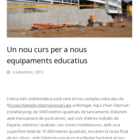
Un nou curs per a nous
equipaments educatius
4 setembre, 2015
L’obra més emblemàtica està sent el nou complex educatiu de
l’
Escola Hamelin Internacional Laie
a Montgat. Aquí s’han fabricat i
instal·lat prop de 3000 metres quadrats de tancaments d’alumini
amb trencament de pont tèrmic, així com d’altres treballs de
façana, vidrieria i acabats. Les noves instal·lacions, amb una
superfície total de 15.000 metres quadrats, encaren la recta final
de les obres, amb l’objectiu posat en traslladar l’activitat al nou