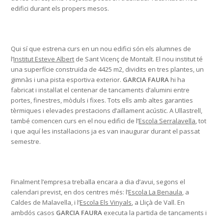
edifici durant els propers mesos.
Qui sí que estrena curs en un nou edifici són els alumnes de
l’
Institut Esteve Albert
de Sant Vicenç de Montalt. El nou institut té
una superfície construïda de 4425 m2, dividits en tres plantes, un
gimnàs i una pista esportiva exterior.
GARCIA FAURA
hi ha
fabricat i instal·lat el centenar de tancaments d’alumini entre
portes, finestres, mòduls i fixes. Tots ells amb altes garanties
tèrmiques i elevades prestacions d’aïllament acústic. A Ullastrell,
també comencen curs en el nou edifici de l’
Escola Serralavella
, tot
i que aquí les instal·lacions ja es van inaugurar durant el passat
semestre.
Finalment l’empresa treballa encara a dia d’avui, segons el
calendari previst, en dos centres més: l’
Escola La Benaula
, a
Caldes de Malavella, i l’
Escola Els Vinyals
, a Lliçà de Vall. En
ambdós casos
GARCIA FAURA
executa la partida de tancaments i