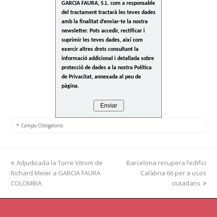
GARCIA FAURA, S.L. com a responsable
del tractament tractarà les teves dades
amb la finalitat d’enviar-te la nostra
newsletter. Pots accedir, rectificar i
suprimir les teves dades, així com
exercir altres drets consultant la
informació addicional i detallada sobre
protecció de dades a la nostra Política
de Privacitat, annexada al peu de
pàgina.
* Campo Obligatorio
previous
Adjudicada la Torre Vitrvm de
Barcelona recupera l’edifici
next
Richard Meier a GARCIA FAURA
post:
post:
Calàbria 66 per a usos
COLOMBIA
ciutadans