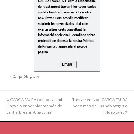
GARCIA FAURA, S.L. com a responsable
del tractament tractarà les teves dades
amb la finalitat d’enviar-te la nostra
newsletter. Pots accedir, rectificar i
suprimir les teves dades, així com
exercir altres drets consultant la
informació addicional i detallada sobre
protecció de dades a la nostra Política
de Privacitat, annexada al peu de
pàgina.
* Campo Obligatorio
previous
GARCIA FAURA col·labora amb
Tancaments de GARCIA FAURA
next
Onyx Solar per plantar més de
post:
per a més de 300 habitatges a
post:
cent arbres a l’Amazònia
l’Hospitalet