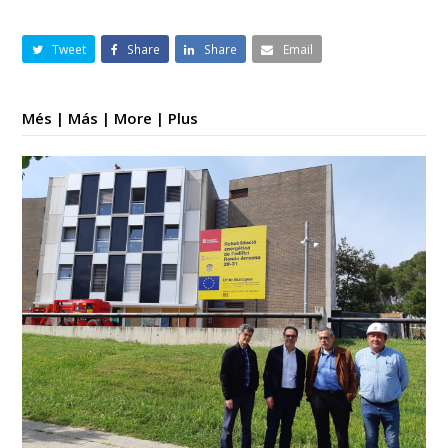
Tweet
Share
Share
Email
Més | Más | More | Plus