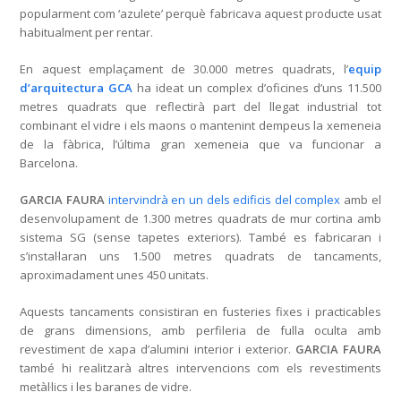
popularment com ‘azulete’ perquè fabricava aquest producte usat
habitualment per rentar.
En aquest emplaçament de 30.000 metres quadrats, l’
equip
d’arquitectura GCA
ha ideat un complex d’oficines d’uns 11.500
metres quadrats que reflectirà part del llegat industrial tot
combinant el vidre i els maons o mantenint dempeus la xemeneia
de la fàbrica, l’última gran xemeneia que va funcionar a
Barcelona.
GARCIA FAURA
intervindrà en un dels edificis del complex
amb el
desenvolupament de 1.300 metres quadrats de mur cortina amb
sistema SG (sense tapetes exteriors). També es fabricaran i
s’instal·laran uns 1.500 metres quadrats de tancaments,
aproximadament unes 450 unitats.
Aquests tancaments consistiran en fusteries fixes i practicables
de grans dimensions, amb perfileria de fulla oculta amb
revestiment de xapa d’alumini interior i exterior.
GARCIA FAURA
també hi realitzarà altres intervencions com els revestiments
metàl·lics i les baranes de vidre.