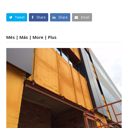
Tweet
Share
Share
Email
Més | Más | More | Plus