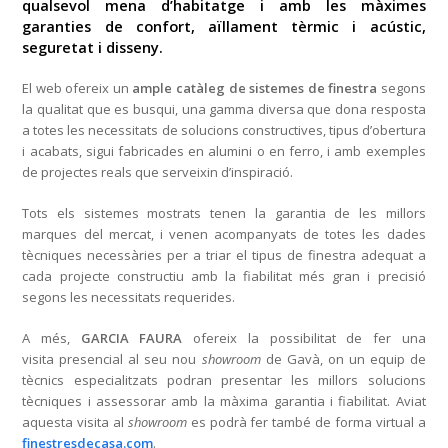
qualsevol mena d’habitatge i amb les màximes
garanties de confort, aïllament tèrmic i acústic,
seguretat i disseny.
El web ofereix un
ample catàleg de sistemes de finestra
segons
la qualitat que es busqui, una gamma diversa que dona resposta
a totes les necessitats de solucions constructives, tipus d’obertura
i acabats, sigui fabricades en alumini o en ferro, i amb exemples
de projectes reals que serveixin d’inspiració.
Tots els sistemes mostrats tenen la garantia de les millors
marques del mercat, i venen acompanyats de totes les dades
tècniques necessàries per a triar el tipus de finestra adequat a
cada projecte constructiu amb la fiabilitat més gran i precisió
segons les necessitats requerides.
A més,
GARCIA FAURA
ofereix la possibilitat de fer una
visita presencial al seu nou
showroom
de Gavà, on un equip de
tècnics especialitzats podran presentar les millors solucions
tècniques i assessorar amb la màxima garantia i fiabilitat. Aviat
aquesta visita al
showroom
es podrà fer també de forma virtual a
finestresdecasa.com
.