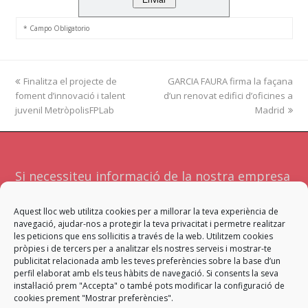
* Campo Obligatorio
previous
Finalitza el projecte de
GARCIA FAURA firma la façana
next
foment d’innovació i talent
post:
d’un renovat edifici d’oficines a
post:
juvenil MetròpolisFPLab
Madrid
Si necessiteu informació de la nostra empresa
o serveis no dubteu a contactar amb
Aquest lloc web utilitza cookies per a millorar la teva experiència de
nosaltres. Atendrà la vostra sol·licitud l'equip
navegació, ajudar-nos a protegir la teva privacitat i permetre realitzar
més adient per a facilitar-vos una resposta
les peticions que ens sol·licitis a través de la web. Utilitzem cookies
pròpies i de tercers per a analitzar els nostres serveis i mostrar-te
satisfactòria.
publicitat relacionada amb les teves preferències sobre la base d’un
perfil elaborat amb els teus hàbits de navegació. Si consents la seva
instal·lació prem "Accepta" o també pots modificar la configuració de
Contacta
cookies prement "Mostrar preferències".