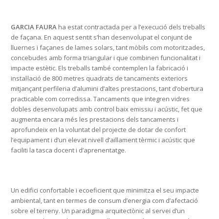
GARCIA FAURA
ha estat contractada per a l’execució dels treballs
de façana. En aquest sentit s’han desenvolupat el conjunt de
lluernes i façanes de lames solars, tant mòbils com motoritzades,
concebudes amb forma triangular i que combinen funcionalitat i
impacte estètic. Els treballs també contemplen la fabricació i
instal·lació de 800 metres quadrats de tancaments exteriors
mitjançant perfileria d’alumini d’altes prestacions, tant d’obertura
practicable com corredissa. Tancaments que integren vidres
dobles desenvolupats amb control baix emissiu i acústic, fet que
augmenta encara més les prestacions dels tancaments i
aprofundeix en la voluntat del projecte de dotar de confort
l’equipament i d’un elevat nivell d’aïllament tèrmic i acústic que
faciliti la tasca docent i d’aprenentatge.
Un edifici confortable i ecoeficient que minimitza el seu impacte
ambiental, tant en termes de consum d’energia com d’afectació
sobre el terreny. Un paradigma arquitectònic al servei d’un