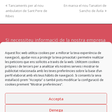
previous
Tancaments per al nou
En marxa el nou Tanatori de
next
ambulatori de Sant Pere de
post:
post:
Sancho de Ávila
Ribes
Si necessiteu informació de la nostra empresa
o serveis no dubteu a contactar amb
Aquest lloc web utilitza cookies per a millorar la teva experiència de
nosaltres. Atendrà la vostra sol·licitud l'equip
navegació, ajudar-nos a protegir la teva privacitat i permetre realitzar
més adient per a facilitar-vos una resposta
les peticions que ens sol·licitis a través de la web. Utilitzem cookies
pròpies i de tercers per a analitzar els nostres serveis i mostrar-te
satisfactòria.
publicitat relacionada amb les teves preferències sobre la base d’un
perfil elaborat amb els teus hàbits de navegació. Si consents la seva
instal·lació prem "Accepta" o també pots modificar la configuració de
Contacta
cookies prement "Mostrar preferències".
Accepta
Denega