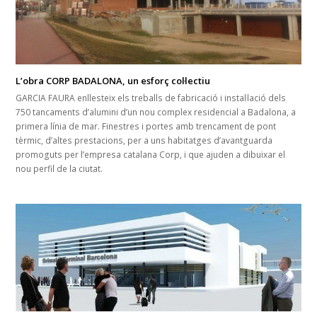
L’obra CORP BADALONA, un esforç col·lectiu
GARCIA FAURA enllesteix els treballs de fabricació i instal·lació dels
750 tancaments d’alumini d’un nou complex residencial a Badalona, a
primera línia de mar. Finestres i portes amb trencament de pont
tèrmic, d’altes prestacions, per a uns habitatges d’avantguarda
promoguts per l’empresa catalana Corp, i que ajuden a dibuixar el
nou perfil de la ciutat.