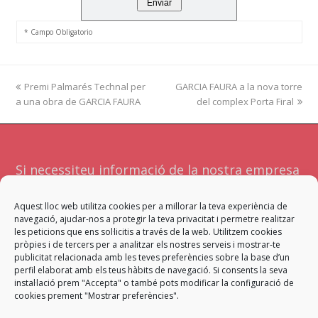
* Campo Obligatorio
previous
Premi Palmarés Technal per
GARCIA FAURA a la nova torre
next
a una obra de GARCIA FAURA
post:
post:
del complex Porta Firal
Si necessiteu informació de la nostra empresa
o serveis no dubteu a contactar amb
Aquest lloc web utilitza cookies per a millorar la teva experiència de
nosaltres. Atendrà la vostra sol·licitud l'equip
navegació, ajudar-nos a protegir la teva privacitat i permetre realitzar
més adient per a facilitar-vos una resposta
les peticions que ens sol·licitis a través de la web. Utilitzem cookies
pròpies i de tercers per a analitzar els nostres serveis i mostrar-te
satisfactòria.
publicitat relacionada amb les teves preferències sobre la base d’un
perfil elaborat amb els teus hàbits de navegació. Si consents la seva
instal·lació prem "Accepta" o també pots modificar la configuració de
Contacta
cookies prement "Mostrar preferències".