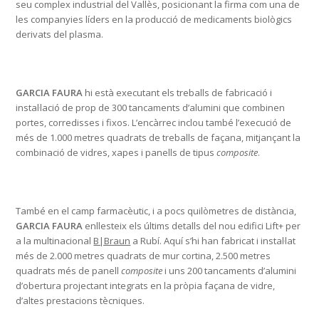
seu complex industrial del Vallès, posicionant la firma com una de
les companyies líders en la producció de medicaments biològics
derivats del plasma.
GARCIA FAURA
hi està executant els treballs de fabricació i
instal·lació de prop de 300 tancaments d’alumini que combinen
portes, corredisses i fixos. L’encàrrec inclou també l’execució de
més de 1.000 metres quadrats de treballs de façana, mitjançant la
combinació de vidres, xapes i panells de tipus
composite
.
També en el camp farmacèutic, i a pocs quilòmetres de distància,
GARCIA FAURA
enllesteix els últims detalls del nou edifici Lift+ per
a la multinacional
B|Braun
a Rubí. Aquí s’hi han fabricat i instal·lat
més de 2.000 metres quadrats de mur cortina, 2.500 metres
quadrats més de panell
composite
i uns 200 tancaments d’alumini
d’obertura projectant integrats en la pròpia façana de vidre,
d’altes prestacions tècniques.