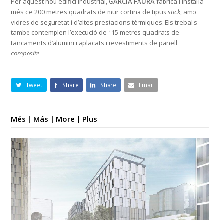
Per aquest nou edifici industrial,
GARCIA FAURA
fabrica i instal·la
més de 200 metres quadrats de mur cortina de tipus
stick
, amb
vidres de seguretat i d’altes prestacions tèrmiques. Els treballs
també contemplen l’execució de 115 metres quadrats de
tancaments d’alumini i aplacats i revestiments de panell
composite
.
Tweet
Share
Share
Email
Més | Más | More | Plus