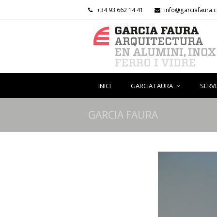
+34 93 662 14 41
info@garciafaura.
INICI
GARCIA FAURA
SERV
GARCIA FAURA