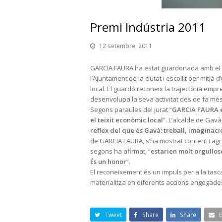
Premi Indústria 2011
12 setembre, 2011
GARCIA FAURA ha estat guardonada amb el Pr
l’Ajuntament de la ciutat i escollit per mitjà
local. El guardó reconeix la trajectòria empr
desenvolupa la seva activitat des de fa mé
Segons paraules del jurat “
GARCIA FAURA és
el teixit econòmic local
”. L’alcalde de Gavà
reflex del que és Gavà: treball, imaginaci
de GARCIA FAURA, s’ha mostrat content i ag
segons ha afirmat, “
estarien molt orgullos
És un honor
”.
El reconeixement és un impuls per a la tasca
materialitza en diferents accions engegad
Tweet
Share
Share