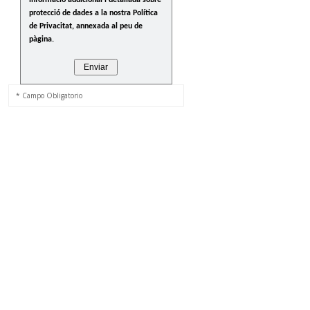
informació addicional i detallada sobre
protecció de dades a la nostra Política
de Privacitat, annexada al peu de
pàgina.
* Campo Obligatorio