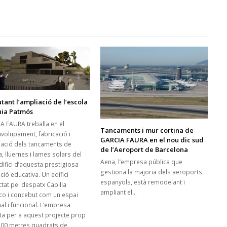
tant l’ampliació de l’escola
nia Patmós
A FAURA treballa en el
Tancaments i mur cortina de
volupament, fabricació i
GARCIA FAURA en el nou dic sud
·lació dels tancaments de
de l’Aeroport de Barcelona
, lluernes i lames solars del
Aena, l’empresa pública que
difici d’aquesta prestigiosa
gestiona la majoria dels aeroports
ució educativa. Un edifici
espanyols, està remodelant i
ctat pel despatx Capilla
ampliant el…
o i concebut com un espai
al i funcional. L’empresa
ta per a aquest projecte prop
500 metres quadrats de