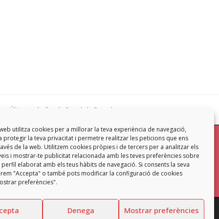
Últims treballs a la Presó de Pamplona
next
post:
web utilitza cookies per a millorar la teva experiència de navegació,
 protegir la teva privacitat i permetre realitzar les peticions que ens
mb
a través de la web. Utilitzem cookies pròpies i de tercers per a analitzar els
eis i mostrar-te publicitat relacionada amb les teves preferències sobre
Contacta
 perfil elaborat amb els teus hàbits de navegació. Si consents la seva
ó prem "Accepta" o també pots modificar la configuració de cookies
strar preferències".
cepta
Denega
Mostrar preferències