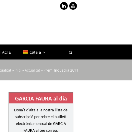
LinkedIn
Youtube
TACTE
Català
tualitat
»
Inici
»
Actualitat
»
Premi Indústria 2011
GARCIA FAURA al dia
Dona't d'alta a la nostra llista de
subscripció per rebre el butlletí
electrònic mensual de GARCIA
FAURA al teu correu.