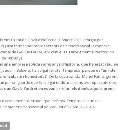
emi Ciutat de Gavà d’Indústria i Comerç 2011, atorgat per
 d’un jurat format per representants dels teixits social i econòmic
esarial de GARCIA FAURA, així com el seu arrelament al territori on
s de 100 anys.
 una empresa sòlida i amb anys d’història, que ha estat clau en
, Joaquim Balsera, ha volgut felicitar l’empresa, perquè és “
un fidel
ó, vinculació i honestedat
”. De la seva banda, Manel Faura, gerent
raït per un guardó que ha volgut dedicar al seus avantpassats que,
os que Gavà, l’indret on es van arrelar, els donés aquest premi.
 d’arrelament al territori que defensa l’empresa i que es
es de manera transversal pel conjunt de GARCIA FAURA.
Email