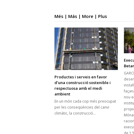
Més | Más | More | Plus
Execu
Beta
GARCI
Productes i serveis en favor
desen
d’una construcció sostenible i
instal
respectuosa amb el medi
façana
ambient
nou e
En un món cada cop més preocupat
instit
per les conseqüències del canvi
proje
climàtic, la construcció…
Mónac
racion
execu
de 1.