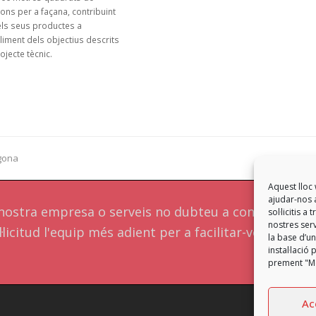
ons per a façana, contribuint
ls seus productes a
liment dels objectius descrits
ojecte tècnic.
agona
Aquest lloc 
ajudar-nos a
a nostra empresa o serveis no dubteu a contactar a
sol·licitis 
nostres serv
·licitud l'equip més adient per a facilitar-vos una
la base d’un
instal·laci
prement "Mo
Ac