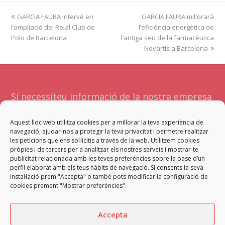
previous
GARCIA FAURA intervé en
GARCIA FAURA millorarà
next
l’ampliació del Reial Club de
post:
l’eficiència energètica de
post:
Polo de Barcelona
l’antiga seu de la farmacèutica
Novartis a Barcelona
Si necessiteu informació de la nostra empresa
o serveis no dubteu a contactar amb
Aquest lloc web utilitza cookies per a millorar la teva experiència de
nosaltres. Atendrà la vostra sol·licitud l'equip
navegació, ajudar-nos a protegir la teva privacitat i permetre realitzar
més adient per a facilitar-vos una resposta
les peticions que ens sol·licitis a través de la web. Utilitzem cookies
pròpies i de tercers per a analitzar els nostres serveis i mostrar-te
satisfactòria.
publicitat relacionada amb les teves preferències sobre la base d’un
perfil elaborat amb els teus hàbits de navegació. Si consents la seva
instal·lació prem "Accepta" o també pots modificar la configuració de
Contacta
cookies prement "Mostrar preferències".
Accepta