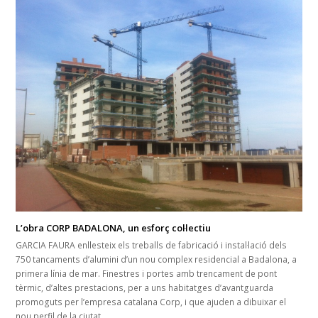
L’obra CORP BADALONA, un esforç col·lectiu
GARCIA FAURA enllesteix els treballs de fabricació i instal·lació dels
750 tancaments d’alumini d’un nou complex residencial a Badalona, a
primera línia de mar. Finestres i portes amb trencament de pont
tèrmic, d’altes prestacions, per a uns habitatges d’avantguarda
promoguts per l’empresa catalana Corp, i que ajuden a dibuixar el
nou perfil de la ciutat.