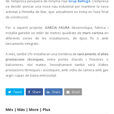
de l’empresa pesquera de tonyina roja
Grup Balfegó
. L’empresa
va decidir aixecar una nova nau industrial per mantenir la seva
activitat a l’Ametlla de Mar, que actualment es troba en fase final
de construcció.
Per a aquest projecte,
GARCIA FAURA
desenvolupa, fabrica i
instal·la gairebé un miler de metres quadrats de
murs cortina
en
diferents zones de les instal·lacions, de tipus fix o amb
tancaments integrats.
A més, també s’hi instal·laran una trentena de
tancaments d’altes
prestacions tècniques
, entre portes d’accés i finestres o
balconeres. Així mateix, l’envidriament també serà d’altes
prestacions tèrmiques i acústiques, amb vidre de càmera amb gas
argó i capes de baixa emissivitat.
Tweet
Share
Share
Email
Més | Más | More | Plus