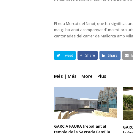
El nou Mercat del Ninot, que ha significat u
maig i ha anat acompanyat d’una millora urb
cantonades del carrer de Mallorca amb Villa
Tweet
Share
Share
Més | Más | More | Plus
GARCIA FAURA treballant al
GARCI
temple de la Sagrada Família
la fa