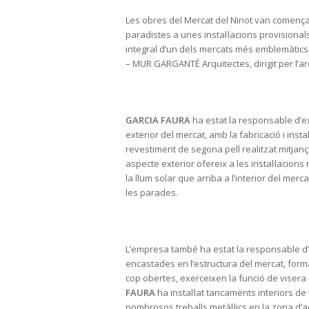
Les obres del Mercat del Ninot van començar 
paradistes a unes instal·lacions provisional
integral d’un dels mercats més emblemàtics 
– MUR GARGANTÉ Arquitectes, dirigit per l’ar
GARCIA FAURA
ha estat la responsable d’ex
exterior del mercat, amb la fabricació i inst
revestiment de segona pell realitzat mitjan
aspecte exterior ofereix a les instal·lacion
la llum solar que arriba a l’interior del mer
les parades.
L’empresa també ha estat la responsable d’
encastades en l’estructura del mercat, form
cop obertes, exerceixen la funció de visera d
FAURA
ha instal·lat tancaments interiors de 
nombrosos treballs metàl·lics en la zona d’