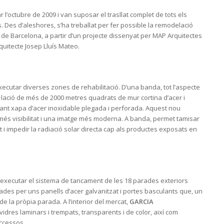
l’octubre de 2009 i van suposar el trasllat complet de tots els
s. Des d’aleshores, s’ha treballat per fer possible la remodelació
de Barcelona, a partir d’un projecte dissenyat per MAP Arquitectes
quitecte Josep Lluís Mateo.
ecutar diverses zones de rehabilitació. D’una banda, tot l’aspecte
al·lació de més de 2000 metres quadrats de mur cortina d’acer i
çant xapa d’acer inoxidable plegada i perforada. Aquest nou
s més visibilitat i una imatge més moderna. A banda, permet tamisar
cat i impedir la radiació solar directa cap als productes exposats en
executar el sistema de tancament de les 18 parades exteriors
ades per uns panells d’acer galvanitzat i portes basculants que, un
e la pròpia parada. A l’interior del mercat,
GARCIA
vidres laminars i trempats, transparents i de color, així com
accessos.