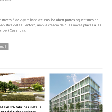
na inversió de 20,6 milions d’euros, ha obert portes aquest mes de
anística del seu entorn, amb la creació de dues noves places a les
rroel i Casanova.
Email
A FAURA fabrica i instal·la
çana del Delta Business