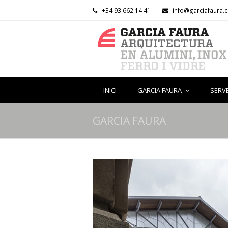
+34 93 662 14 41
info@garciafaura.
INICI
GARCIA FAURA
SERV
GARCIA FAURA