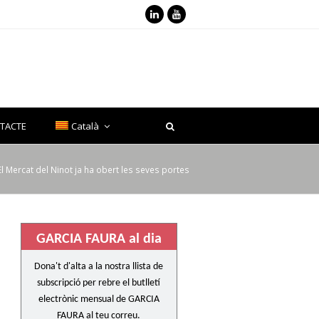
LinkedIn
Youtube
TACTE
Català
El Mercat del Ninot ja ha obert les seves portes
GARCIA FAURA al dia
Dona't d'alta a la nostra llista de
subscripció per rebre el butlletí
electrònic mensual de GARCIA
FAURA al teu correu.