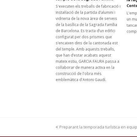
Cent
S'executen els treballs de fabricació i
instal·lació de la partida d’alumini i
L'emp
vidrieria de la nova àrea de serveis
un mur
de la basílica de la Sagrada Família
tanca
de Barcelona. Es tracta d’un edifici
comp
configurat per dos prismes que
s’encaixen dins de la cantonada est
del temple. Amb aquests treballs,
que han d’estar acabats aquest
mateix estiu, GARCIA FAURA passa a
col·laborar de manera activa en la
construcció de l'obra més
emblemàtica d'Antoni Gaudí.
previous
Preparant la temporada turística en equi
post: