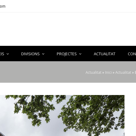
com
EIS
DIVISIONS
PROJECTES
ACTUALITAT
CON
Actualitat
»
Inici
»
Actualitat
»