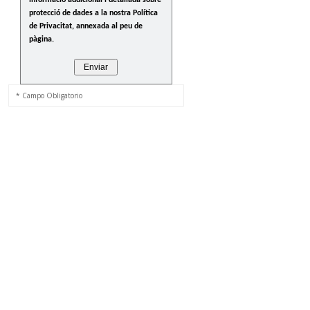
informació addicional i detallada sobre
protecció de dades a la nostra Política
de Privacitat, annexada al peu de
pàgina.
* Campo Obligatorio