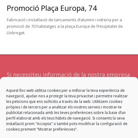
Promoció Plaça Europa, 74
Fabricació i instal·lació de tancaments d’alumini i vidreria per a
promoció de 70 habitatges a la plaça Europa de l’Hospitalet de
Llobregat.
Si necessiteu informació de la nostra empresa
o serveis no dubteu a contactar amb
Aquest lloc web utilitza cookies per a millorar la teva experiència de
nosaltres. Atendrà la vostra sol·licitud l'equip
navegació, ajudar-nos a protegir la teva privacitat i permetre realitzar
més adient per a facilitar-vos una resposta
les peticions que ens sol·licitis a través de la web. Utilitzem cookies
pròpies i de tercers per a analitzar els nostres serveis i mostrar-te
satisfactòria.
publicitat relacionada amb les teves preferències sobre la base d’un
perfil elaborat amb els teus hàbits de navegació. Si consents la seva
instal·lació prem "Accepta" o també pots modificar la configuració de
Contacta
cookies prement "Mostrar preferències".