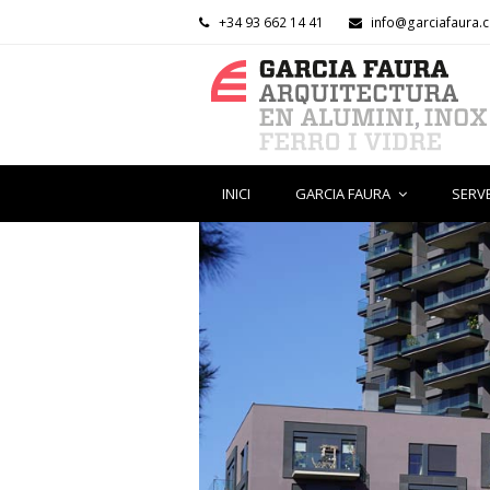
+34 93 662 14 41
info@garciafaura.
INICI
GARCIA FAURA
SERV