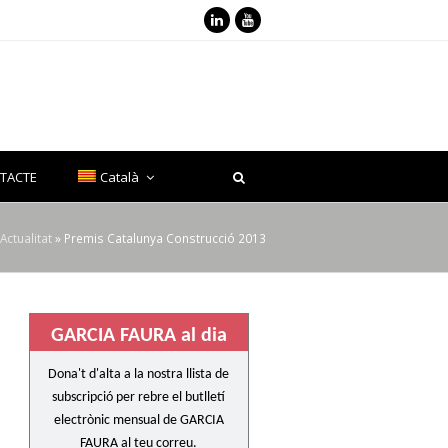
LinkedIn
Youtube
TACTE
Català
Actualitat
»
Premis Catalunya Construcció 2013
GARCIA FAURA al dia
Dona't d'alta a la nostra llista de
subscripció per rebre el butlletí
electrònic mensual de GARCIA
FAURA al teu correu.