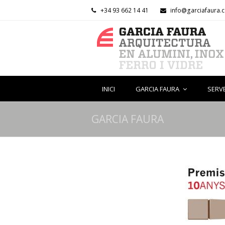
+34 93 662 14 41
info@garciafaura.
INICI
GARCIA FAURA
SERV
GARCIA FAURA