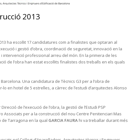
rucció 2013
013 ha escollit 17 candidatures com a finalistes que optaran al
execució i gestió d’obra, coordinació de seguretat, innovació en la
s i intervenció professional arreu del món. En la primera de les
ció de l’obra han estat escollits finalistes dos treballs en els quals
 Barcelona. Una candidatura de Tècnics G3 per a l’obra de
r-lo en hotel de 5 estrelles, a càrrec de l’estudi d’arquitectes Alonso
Direcció de l’execució de l’obra, la gestió de l’Estudi PSP
rro Associats per a la construcció del nou Centre Penitenciari Mas
esó de Tarragona en la qual
GARCIA FAURA
hi va treballar durant més
cats pel Col·legi d’Aparelladors, Arquitectes tècnics i Enginyers