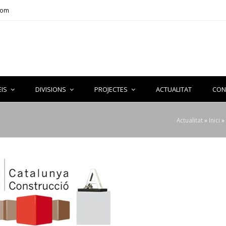
com
EIS
DIVISIONS
PROJECTES
ACTUALITAT
CON
Actualitat
»
Inici
»