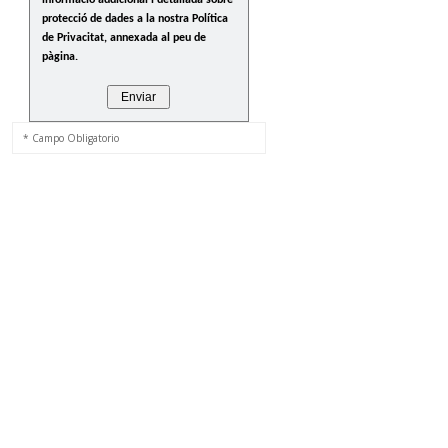
informació addicional i detallada sobre
protecció de dades a la nostra Política
de Privacitat, annexada al peu de
pàgina.
* Campo Obligatorio