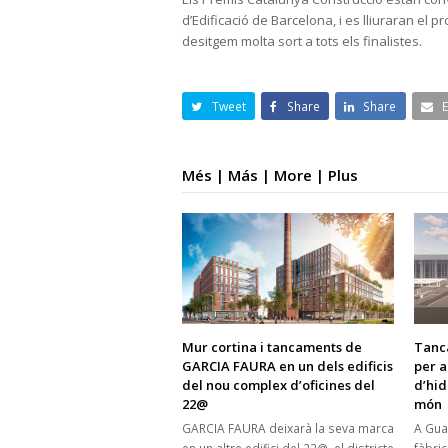
d’Edificació de Barcelona, i es lliuraran el 
desitgem molta sort a tots els finalistes.
Tweet
Share
Share
Més | Más | More | Plus
Mur cortina i tancaments de
Tanc
GARCIA FAURA en un dels edificis
per a
del nou complex d’oficines del
d’hi
22@
món
GARCIA FAURA deixarà la seva marca
A Guad