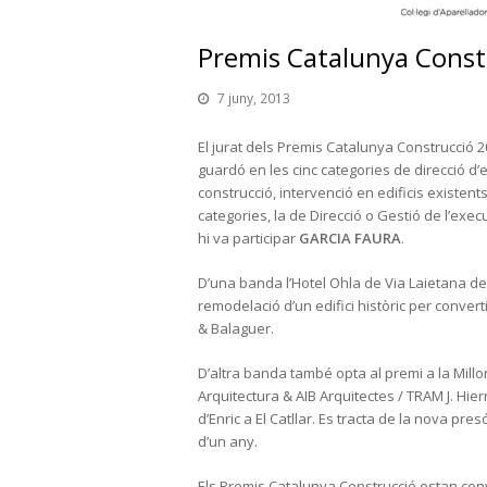
Premis Catalunya Const
7 juny, 2013
El jurat dels Premis Catalunya Construcció 2
guardó en les cinc categories de direcció d’
construcció, intervenció en edificis existent
categories, la de Direcció o Gestió de l’execu
hi va participar
GARCIA FAURA
.
D’una banda l’Hotel Ohla de Via Laietana de
remodelació d’un edifici històric per converti
& Balaguer.
D’altra banda també opta al premi a la Millor 
Arquitectura & AIB Arquitectes / TRAM J. Hie
d’Enric a El Catllar. Es tracta de la nova pr
d’un any.
Els Premis Catalunya Construcció estan convo