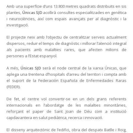
Amb una superfície d’uns 13.800 metres quadrats distribuïts en sis
plantes,
Únicas SJD
acollirà consultes especialitzades en genètica
i neurociències, així com espais avançats per al diagnòstic i la
investigació.
El projecte neix amb l’objectiu de centralitzar serveis actualment
dispersos, reduir el temps de diagnòstic i millorar l’atenció integral
als pacients amb malalties rares, que afecten milions de
persones a l’Estat espanyol.
A més,
Únicas SJD
serà el node central de la xarxa Únicas, que
aplega una trentena d’hospitals d’arreu del territori i compta amb
el suport de la Federación Española de Enfermedades Raras
(FEDER).
De fet, el centre vol convertir-se en un dels grans referents
internacionals en l’abordatge de les malalties minoritàries,
reforçant el paper de Sant Joan de Déu com a institució
capdavantera en salut pediàtrica, recerca i innovació.
El disseny arquitectònic de l’edifici, obra del despatx Batlle i Roig,