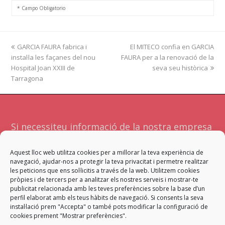
* Campo Obligatorio
previous
GARCIA FAURA fabrica i
El MITECO confia en GARCIA
next
instal·la les façanes del nou
post:
FAURA per a la renovació de la
post:
Hospital Joan XXIII de
seva seu històrica
Tarragona
Si necessiteu informació de la nostra empresa
o serveis no dubteu a contactar amb
Aquest lloc web utilitza cookies per a millorar la teva experiència de
nosaltres. Atendrà la vostra sol·licitud l'equip
navegació, ajudar-nos a protegir la teva privacitat i permetre realitzar
més adient per a facilitar-vos una resposta
les peticions que ens sol·licitis a través de la web. Utilitzem cookies
pròpies i de tercers per a analitzar els nostres serveis i mostrar-te
satisfactòria.
publicitat relacionada amb les teves preferències sobre la base d’un
perfil elaborat amb els teus hàbits de navegació. Si consents la seva
instal·lació prem "Accepta" o també pots modificar la configuració de
Contacta
cookies prement "Mostrar preferències".