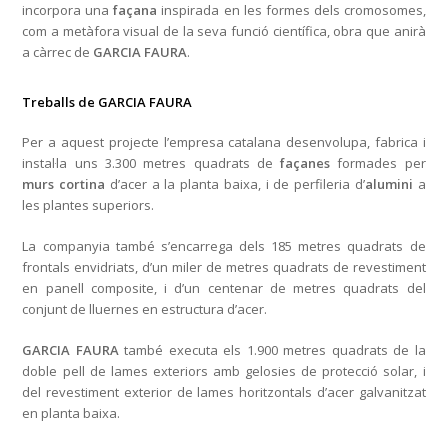
incorpora una
façana
inspirada en les formes dels cromosomes,
com a metàfora visual de la seva funció científica, obra que anirà
a càrrec de
GARCIA FAURA
.
Treballs de GARCIA FAURA
Per a aquest projecte l’empresa catalana desenvolupa, fabrica i
instal·la uns 3.300 metres quadrats de
façanes
formades per
murs cortina
d’acer a la planta baixa, i de perfileria d’
alumini
a
les plantes superiors.
La companyia també s’encarrega dels 185 metres quadrats de
frontals envidriats, d’un miler de metres quadrats de revestiment
en panell composite, i d’un centenar de metres quadrats del
conjunt de lluernes en estructura d’acer.
GARCIA FAURA
també executa els 1.900 metres quadrats de la
doble pell de lames exteriors amb gelosies de protecció solar, i
del revestiment exterior de lames horitzontals d’acer galvanitzat
en planta baixa.