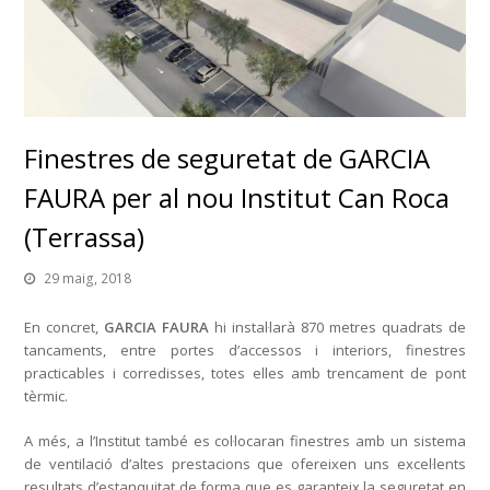
Finestres de seguretat de GARCIA
FAURA per al nou Institut Can Roca
(Terrassa)
29 maig, 2018
En concret,
GARCIA FAURA
hi instal·larà 870 metres quadrats de
tancaments, entre portes d’accessos i interiors, finestres
practicables i corredisses, totes elles amb trencament de pont
tèrmic.
A més, a l’Institut també es col·locaran finestres amb un sistema
de ventilació d’altes prestacions que ofereixen uns excel·lents
resultats d’estanquitat de forma que es garanteix la seguretat en