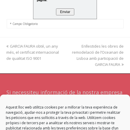
pàgina.
* Campo Obligatorio
previous
GARCIA FAURA obté, un any
Enllestides les obres de
next
més, el certificat internacional
post:
remodelació de l’Oceanari de
post:
de qualitat ISO 9001
Lisboa amb participació de
GARCIA FAURA
Si necessiteu informació de la nostra empresa
o serveis no dubteu a contactar amb
Aquest lloc web utilitza cookies per a millorar la teva experiència de
nosaltres. Atendrà la vostra sol·licitud l'equip
navegació, ajudar-nos a protegir la teva privacitat i permetre realitzar
més adient per a facilitar-vos una resposta
les peticions que ens sol·licitis a través de la web. Utilitzem cookies
pròpies i de tercers per a analitzar els nostres serveis i mostrar-te
satisfactòria.
publicitat relacionada amb les teves preferències sobre la base d’un