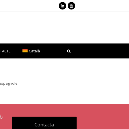
LinkedIn
Youtube
TACTE
Català
 espagnole.
mb
Contacta