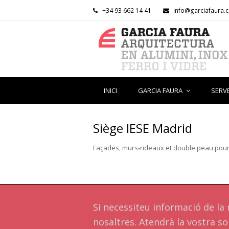
+34 93 662 14 41
info@garciafaura.
INICI
GARCIA FAURA
SERV
Siège IESE Madrid
Façades, murs-rideaux et double peau pour 
Si necessiteu informació de l
nosaltres. Atendrà la vostra sol