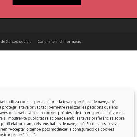
a de Xarxes socials
Canal intern d’informació
web utilitza cookies per a millorar la teva experiència de navegació,
 protegir la teva privacitat i permetre realitzar les peticions que ens
a través de la web. Utilitzem cookies pròpies i de tercers per a analitzar els
eis i mostrar-te publicitat relacionada amb les teves preferències sobre
 perfil elaborat amb els teus hàbits de navegació. Si consents la seva
ó prem "Accepta" o també pots modificar la configuració de cookies
strar preferències".