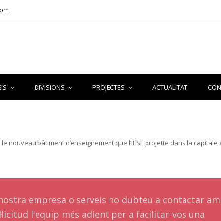
com
EIS
DIVISIONS
PROJECTES
ACTUALITAT
CON
le nouveau bâtiment d’enseignement que l’IESE projette dans la capitale
a nostra empresa o serveis no dubteu a contactar a
·licitud l'equip més adient per a facilitar-vos una