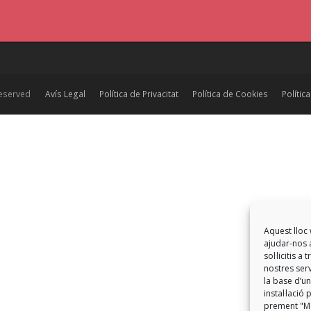
reserved
Avís Legal
Política de Privacitat
Política de Cookies
Polític
Aquest lloc 
ajudar-nos a
sol·licitis 
nostres serv
la base d’un
instal·laci
prement "Mo