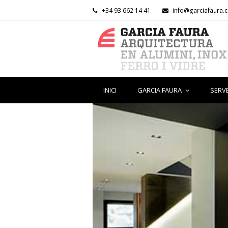
+34 93 662 14 41
info@garciafaura.
INICI
GARCIA FAURA
SERV