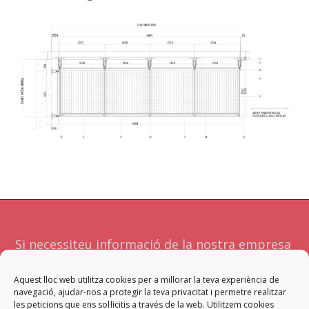
Si necessiteu informació de la nostra empresa
o serveis no dubteu a contactar amb
Aquest lloc web utilitza cookies per a millorar la teva experiència de
nosaltres. Atendrà la vostra sol·licitud l'equip
navegació, ajudar-nos a protegir la teva privacitat i permetre realitzar
més adient per a facilitar-vos una resposta
les peticions que ens sol·licitis a través de la web. Utilitzem cookies