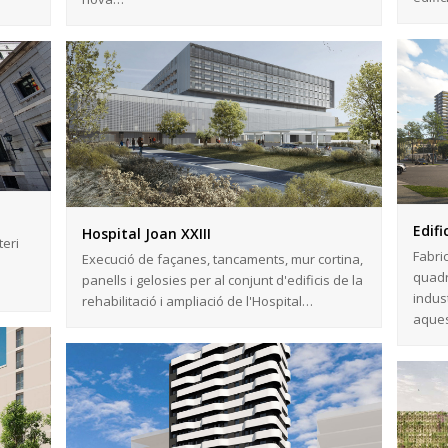
Edifi
Hospital Joan XXIII
teri
Fabri
Execució de façanes, tancaments, mur cortina,
quadr
panells i gelosies per al conjunt d'edificis de la
indust
rehabilitació i ampliació de l'Hospital…
aques