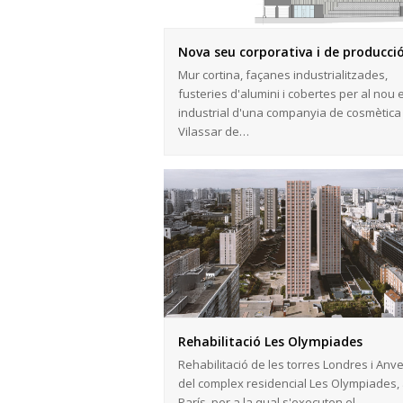
Nova seu corporativa i de producci
Mur cortina, façanes industrialitzades,
fusteries d'alumini i cobertes per al nou e
industrial d'una companyia de cosmètica
Vilassar de…
Rehabilitació Les Olympiades
Rehabilitació de les torres Londres i Anv
del complex residencial Les Olympiades,
París, per a la qual s'executen el…