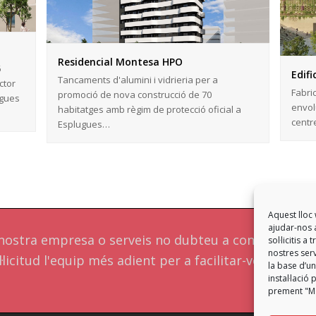
Residencial Montesa HPO
6
Edifi
Tancaments d'alumini i vidrieria per a
ctor
Fabric
promoció de nova construcció de 70
ugues
envol
habitatges amb règim de protecció oficial a
centr
Esplugues…
Aquest lloc 
ajudar-nos a
a nostra empresa o serveis no dubteu a contactar a
sol·licitis 
nostres serv
·licitud l'equip més adient per a facilitar-vos una
la base d’un
instal·laci
prement "Mo