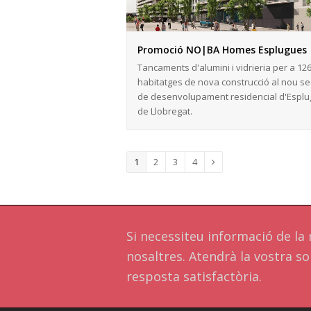
Promoció NO|BA Homes Esplugues
Tancaments d'alumini i vidrieria per a 12
habitatges de nova construcció al nou se
de desenvolupament residencial d'Espl
de Llobregat.
Page
1
Page
2
Page
3
Page
4
Next
Si necessiteu informació de l
nosaltres. Atendrà la vostra sol
resposta satisfactòria.