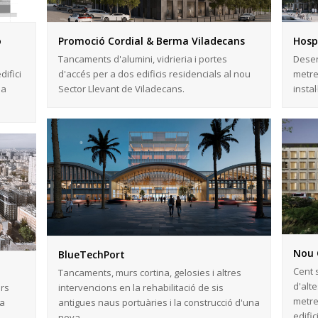
ó
Promoció Cordial & Berma Viladecans
Hosp
Tancaments d'alumini, vidrieria i portes
Dese
difici
d'accés per a dos edificis residencials al nou
metre
 a
Sector Llevant de Viladecans.
insta
Nou 
BlueTechPort
Cent 
Tancaments, murs cortina, gelosies i altres
d'alt
ers
intervencions en la rehabilitació de sis
metre
 a
antigues naus portuàries i la construcció d'una
edifi
nova…