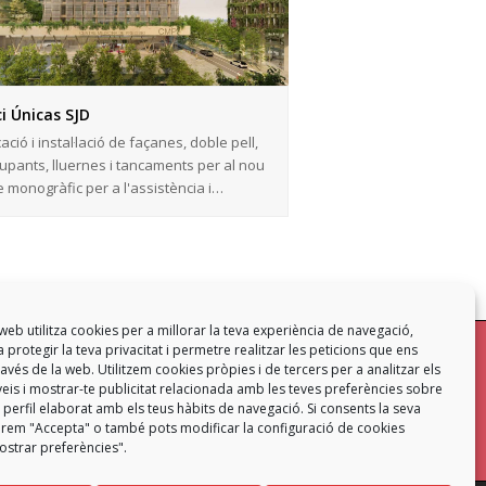
ci Únicas SJD
ació i instal·lació de façanes, doble pell,
upants, lluernes i tancaments per al nou
e monogràfic per a l'assistència i…
web utilitza cookies per a millorar la teva experiència de navegació,
 protegir la teva privacitat i permetre realitzar les peticions que ens
mb
a través de la web. Utilitzem cookies pròpies i de tercers per a analitzar els
eis i mostrar-te publicitat relacionada amb les teves preferències sobre
Contacta
 perfil elaborat amb els teus hàbits de navegació. Si consents la seva
ó prem "Accepta" o també pots modificar la configuració de cookies
strar preferències".