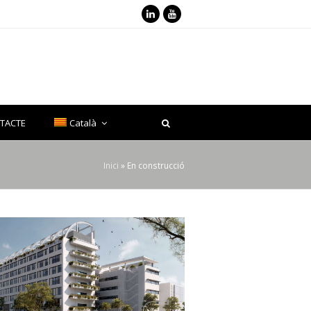
LinkedIn
Youtube
TACTE
Català
Inici
»
En construcció