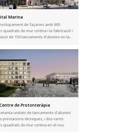
ital Marina
nvolupament de façanes amb 900
s quadrats de mur cortina i la fabricació i
l·lació de 150 tancaments d'alumini en la…
Centre de Protonteràpia
setanta unitats de tancaments d'alumini
es prestacions tècniques, i dos-cents
s quadrats de mur cortina en el nou
ci…