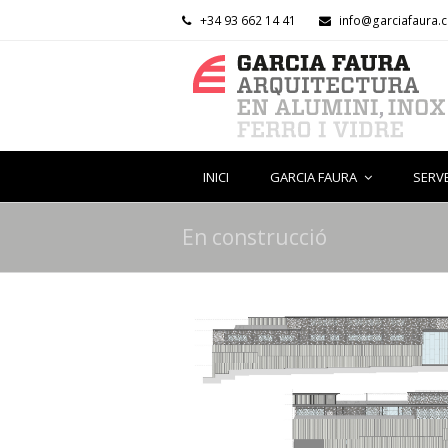
+34 93 662 14 41
info@garciafaura.
INICI
GARCIA FAURA
SERV
En construcció