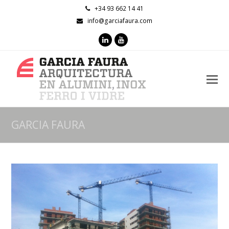
+34 93 662 14 41
info@garciafaura.com
LinkedIn
Youtube
O
M
M
GARCIA FAURA