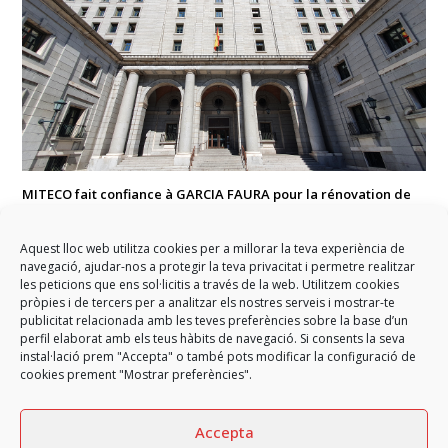
MITECO fait confiance à GARCIA FAURA pour la rénovation de
son siège historique
GARCIA FAURA participe à la réhabilitation du siège du Ministère de la
Aquest lloc web utilitza cookies per a millorar la teva experiència de
Transition Écologique et…
navegació, ajudar-nos a protegir la teva privacitat i permetre realitzar
les peticions que ens sol·licitis a través de la web. Utilitzem cookies
pròpies i de tercers per a analitzar els nostres serveis i mostrar-te
publicitat relacionada amb les teves preferències sobre la base d’un
perfil elaborat amb els teus hàbits de navegació. Si consents la seva
previous
Exécution de nouveaux
GARCIA FAURA réforme le
next
instal·lació prem "Accepta" o també pots modificar la configuració de
logements
post:
Marché de Ninot à Barcelone
post:
cookies prement "Mostrar preferències".
Accepta