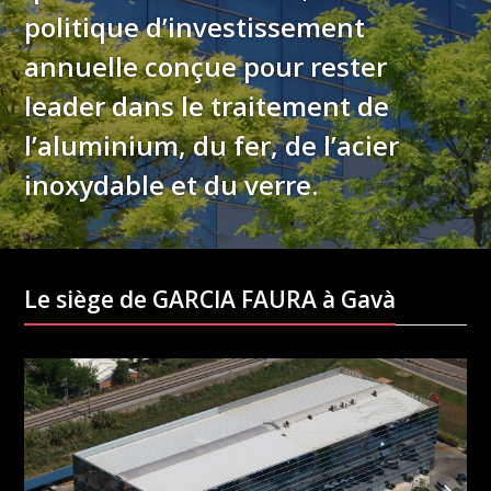
politique d’investissement
annuelle
conçue pour rester
leader dans le traitement de
l’aluminium, du fer, de l’acier
inoxydable et du verre.
Le siège de GARCIA FAURA à Gavà