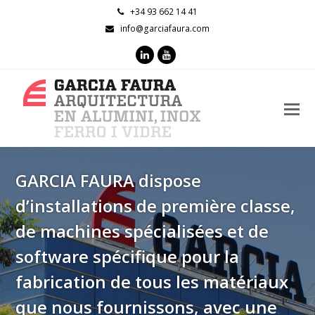
+34 93 662 14 41
info@garciafaura.com
LinkedIn
Youtube
O
M
M
GARCIA FAURA dispose
d’installations de première classe,
de machines spécialisées et de
software spécifique pour la
fabrication de tous les matériaux
que nous fournissons, avec une