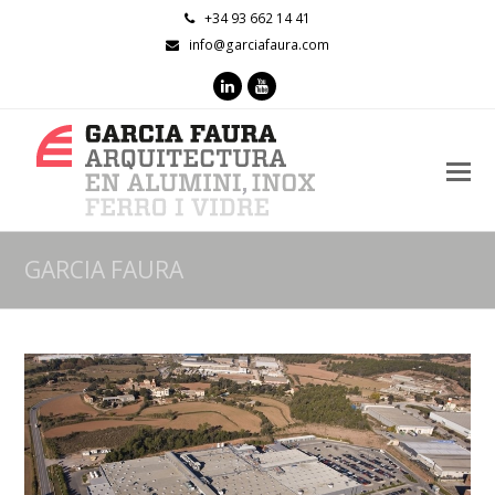
+34 93 662 14 41
info@garciafaura.com
LinkedIn
Youtube
O
M
M
GARCIA FAURA