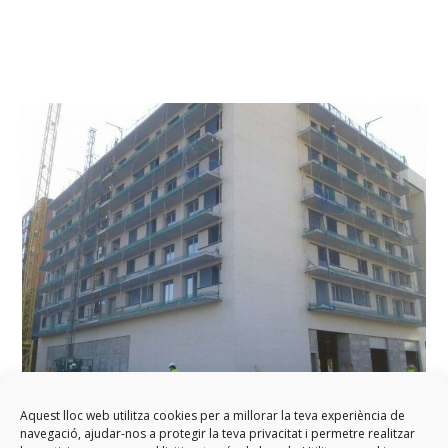
Aquest lloc web utilitza cookies per a millorar la teva experiència de
Exécution de nouveaux logements
navegació, ajudar-nos a protegir la teva privacitat i permetre realitzar