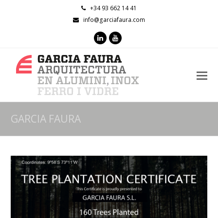
+34 93 662 14 41
info@garciafaura.com
LinkedIn
Youtube
O
M
M
GARCIA FAURA