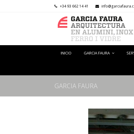
+34 93 662 14 41
info@garciafaura.
INICIO
GARCIA FAURA
SER
GARCIA FAURA