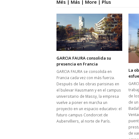
Més | Más | More | Plus
GARCIA FAURA consolida su
presencia en Francia
La o
GARCIA FAURA se consolida en
esfue
Francia cada vez con más fuerza.
GARCI
Después de las obras parisinas en
trabaj
el bulevar Hausmann y en el campus
de lo
universitario de Massy, la empresa
de un
vuelve a poner en marcha un
Badal
proyecto en un espacio educativo: el
Venta
futuro campus Condorcet de
puent
Aubervilliers, al norte de París.
prest
de va