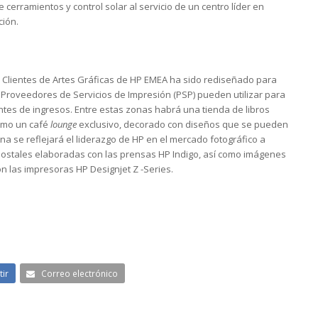
cerramientos y control solar al servicio de un centro líder en
ción.
a Clientes de Artes Gráficas de HP EMEA ha sido rediseñado para
 Proveedores de Servicios de Impresión (PSP) pueden utilizar para
ntes de ingresos. Entre estas zonas habrá una tienda de libros
como un café
lounge
exclusivo, decorado con diseños que se pueden
na se reflejará el liderazgo de HP en el mercado fotográfico a
postales elaboradas con las prensas HP Indigo, así como imágenes
n las impresoras HP Designjet Z -Series.
ir
Correo electrónico