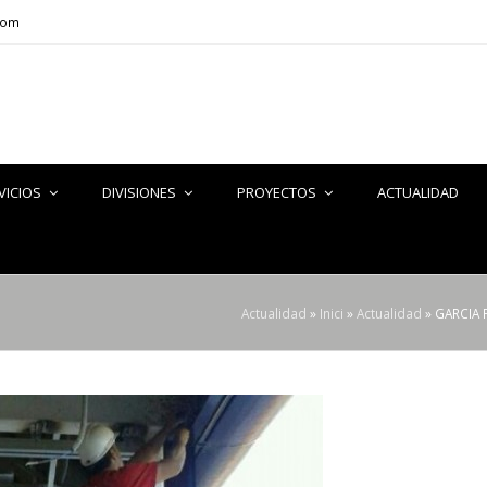
com
VICIOS
DIVISIONES
PROYECTOS
ACTUALIDAD
Actualidad
»
Inici
»
Actualidad
»
GARCIA F