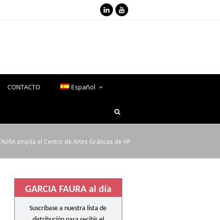
LinkedIn
Youtube
CONTACTO
Español
AURA amplía el Centro de Artes Gráficas de HP
GARCIA FAURA al día
Suscríbase a nuestra lista de
distribución para recibir el