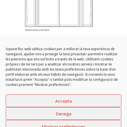
Aquest lloc web utilitza cookies per a millorar la teva experiència de
navegació, ajudar-nos a protegir la teva privacitat i permetre realitzar
les peticions que ens sol·licitis a través de la web. Utilitzem cookies
pròpies i de tercers per a analitzar els nostres serveis i mostrar-te
publicitat relacionada amb les teves preferències sobre la base d’un
perfil elaborat amb els teus hàbits de navegació. Si consents la seva
instal·lació prem "Accepta" o també pots modificar la configuració de
cookies prement "Mostrar preferències".
Accepta
Denega
Copyright
GARCIA FAURA, SL
2026 - All rights reserved
Mostrar preferències