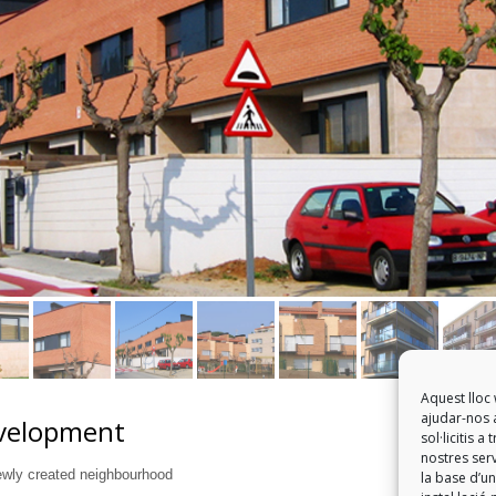
Aquest lloc 
ajudar-nos a
evelopment
sol·licitis 
nostres serv
ewly created neighbourhood
la base d’un