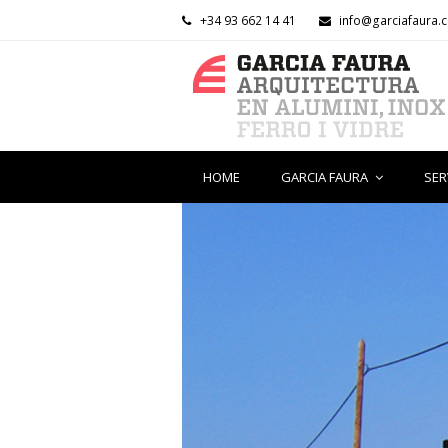
+34 93 662 14 41
info@garciafaura.
HOME
GARCIA FAURA
SER