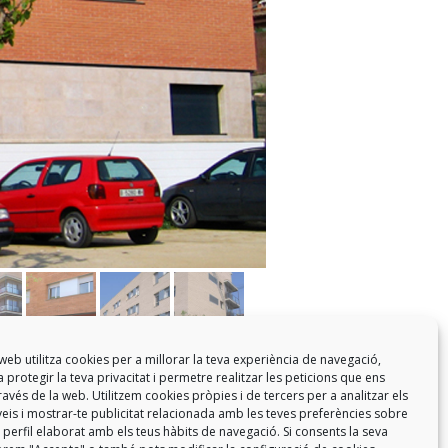
web utilitza cookies per a millorar la teva experiència de navegació,
 protegir la teva privacitat i permetre realitzar les peticions que ens
a través de la web. Utilitzem cookies pròpies i de tercers per a analitzar els
eis i mostrar-te publicitat relacionada amb les teves preferències sobre
 perfil elaborat amb els teus hàbits de navegació. Si consents la seva