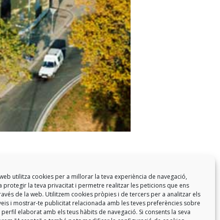
web utilitza cookies per a millorar la teva experiència de navegació,
 protegir la teva privacitat i permetre realitzar les peticions que ens
a través de la web. Utilitzem cookies pròpies i de tercers per a analitzar els
eis i mostrar-te publicitat relacionada amb les teves preferències sobre
 perfil elaborat amb els teus hàbits de navegació. Si consents la seva