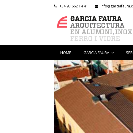
+34 93 662 14 41
info@garciafaura.
HOME
GARCIA FAURA
SER