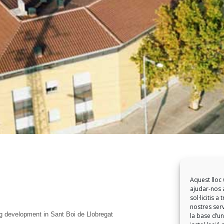
Aquest lloc 
ajudar-nos a
sol·licitis 
nostres serv
g development in Sant Boi de Llobregat
la base d’un