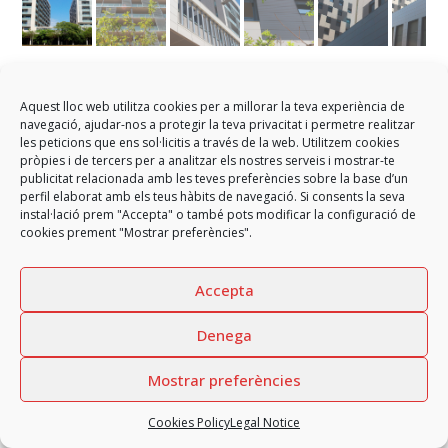
Ponent Badalona development
Aquest lloc web utilitza cookies per a millorar la teva experiència de
navegació, ajudar-nos a protegir la teva privacitat i permetre realitzar
Aluminium glassed enclosures for a housing promotion in
les peticions que ens sol·licitis a través de la web. Utilitzem cookies
Badalona (Barcelona).
pròpies i de tercers per a analitzar els nostres serveis i mostrar-te
publicitat relacionada amb les teves preferències sobre la base d’un
perfil elaborat amb els teus hàbits de navegació. Si consents la seva
instal·lació prem "Accepta" o també pots modificar la configuració de
cookies prement "Mostrar preferències".
Accepta
Copyright
GARCIA FAURA, SL
2026 - All rights reserved
Legal Notice
Privacy Policy
Cookies Policy
Denega
Privacy Policy Social Networks
Internal information channel
Mostrar preferències
Cookies Policy
Legal Notice