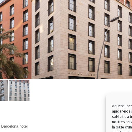
Aquest lloc 
ajudar-nos a
sol·licitis 
nostres serv
 Barcelona hotel
la base d’un