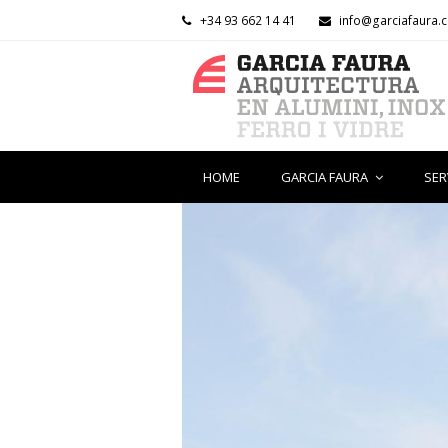
+34 93 662 14 41
info@garciafaura.
HOME
GARCIA FAURA
SER