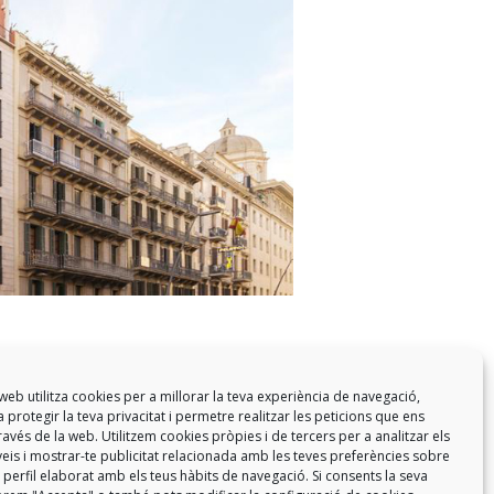
web utilitza cookies per a millorar la teva experiència de navegació,
 protegir la teva privacitat i permetre realitzar les peticions que ens
a través de la web. Utilitzem cookies pròpies i de tercers per a analitzar els
eis i mostrar-te publicitat relacionada amb les teves preferències sobre
 perfil elaborat amb els teus hàbits de navegació. Si consents la seva