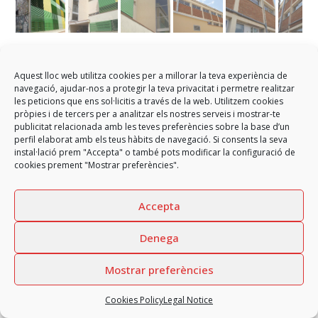
Escuela Pau Casals renovation
Aquest lloc web utilitza cookies per a millorar la teva experiència de
navegació, ajudar-nos a protegir la teva privacitat i permetre realitzar
Renovation of the education centre in Rubí
les peticions que ens sol·licitis a través de la web. Utilitzem cookies
pròpies i de tercers per a analitzar els nostres serveis i mostrar-te
publicitat relacionada amb les teves preferències sobre la base d’un
perfil elaborat amb els teus hàbits de navegació. Si consents la seva
instal·lació prem "Accepta" o també pots modificar la configuració de
cookies prement "Mostrar preferències".
Copyright
GARCIA FAURA, SL
2026 - All rights reserved
Accepta
Legal Notice
Privacy Policy
Cookies Policy
Privacy Policy Social Networks
Internal information channel
Denega
Mostrar preferències
Cookies Policy
Legal Notice