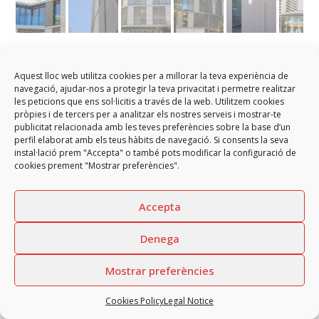
Calle Modolell development
Aquest lloc web utilitza cookies per a millorar la teva experiència de
navegació, ajudar-nos a protegir la teva privacitat i permetre realitzar
Enclosures for the residential development in the Sarrià – Sant
les peticions que ens sol·licitis a través de la web. Utilitzem cookies
Gervasi district of Barcelona
pròpies i de tercers per a analitzar els nostres serveis i mostrar-te
publicitat relacionada amb les teves preferències sobre la base d’un
perfil elaborat amb els teus hàbits de navegació. Si consents la seva
instal·lació prem "Accepta" o també pots modificar la configuració de
cookies prement "Mostrar preferències".
Accepta
Copyright
GARCIA FAURA, SL
2026 - All rights reserved
Legal Notice
Privacy Policy
Cookies Policy
Denega
Privacy Policy Social Networks
Internal information channel
Mostrar preferències
Cookies Policy
Legal Notice