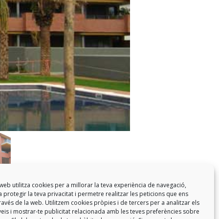
web utilitza cookies per a millorar la teva experiència de navegació,
 protegir la teva privacitat i permetre realitzar les peticions que ens
a través de la web. Utilitzem cookies pròpies i de tercers per a analitzar els
eis i mostrar-te publicitat relacionada amb les teves preferències sobre