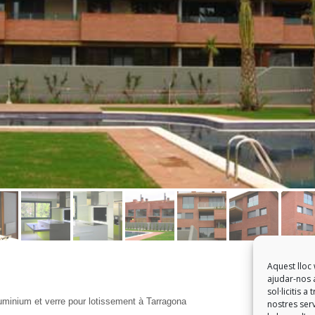
Aquest lloc 
ajudar-nos a
sol·licitis 
luminium et verre pour lotissement à Tarragona
nostres serv