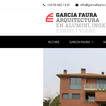
+34 93 662 14 41
info@garciafaura.
ACCUEIL
GARCIA FAURA
S