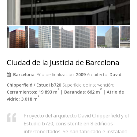
Ciudad de la Justicia de Barcelona
Barcelona
. Año de finalización:
2009
Arquitecto:
David
Chipperfield / Estudi b720
Superficie de intervención:
²
²
Cerramientos: 19.893 m
| Barandas: 662 m
| Atrio de
²
vidrio: 3.018 m
Proyecto del arquitecto David Chipperfield y el
Estudio b720, consistente en 8 edificios
interconectados. Se han fabricado e instalado