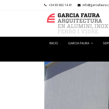
+34 93 662 14 41
info@garciafaura.
INICIO
GARCIA FAURA
SER