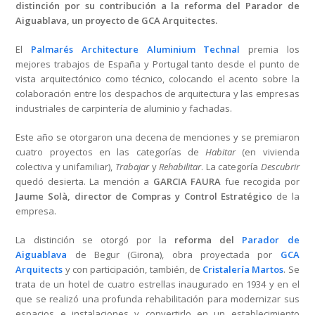
distinción por su contribución a la reforma del Parador de
Aiguablava, un proyecto de GCA Arquitectes.
El
Palmarés Architecture Aluminium Technal
premia los
mejores trabajos de España y Portugal tanto desde el punto de
vista arquitectónico como técnico, colocando el acento sobre la
colaboración entre los despachos de arquitectura y las empresas
industriales de carpintería de aluminio y fachadas.
Este año se otorgaron una decena de menciones y se premiaron
cuatro proyectos en las categorías de
Habitar
(en vivienda
colectiva y unifamiliar),
Trabajar
y
Rehabilitar
. La categoría
Descubrir
quedó desierta. La mención a
GARCIA FAURA
fue recogida por
Jaume Solà, director de Compras y Control Estratégico
de la
empresa.
La distinción se otorgó por la
reforma del
Parador de
Aiguablava
de Begur (Girona), obra proyectada por
GCA
Arquitects
y con participación, también, de
Cristalería Martos
. Se
trata de un hotel de cuatro estrellas inaugurado en 1934 y en el
que se realizó una profunda rehabilitación para modernizar sus
espacios e instalaciones y convertirlo en un establecimiento