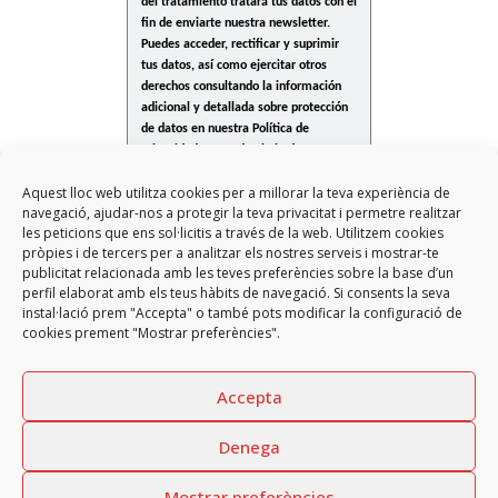
del tratamiento tratará tus datos con el
fin de enviarte nuestra newsletter.
Puedes acceder, rectificar y suprimir
tus datos, así como ejercitar otros
derechos consultando la información
adicional y detallada sobre protección
de datos en nuestra Política de
Privacidad, anexada al pie de esta
página.
Aquest lloc web utilitza cookies per a millorar la teva experiència de
navegació, ajudar-nos a protegir la teva privacitat i permetre realitzar
les peticions que ens sol·licitis a través de la web. Utilitzem cookies
pròpies i de tercers per a analitzar els nostres serveis i mostrar-te
* Campo Obligatorio
publicitat relacionada amb les teves preferències sobre la base d’un
perfil elaborat amb els teus hàbits de navegació. Si consents la seva
instal·lació prem "Accepta" o també pots modificar la configuració de
cookies prement "Mostrar preferències".
previous
Nueva sede de la Escuela
GARCIA FAURA escenario de un
next
Internacional del Campo
post:
post:
videoclip musical
Accepta
Denega
Copyright
GARCIA FAURA, SL
2026 - All rights reserved
Mostrar preferències