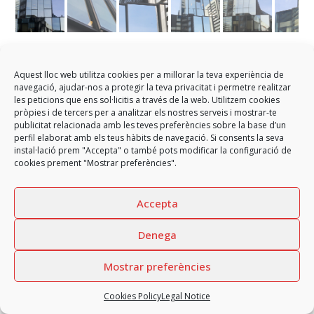
Plaça Europa Office Building
Aquest lloc web utilitza cookies per a millorar la teva experiència de
extension
navegació, ajudar-nos a protegir la teva privacitat i permetre realitzar
les peticions que ens sol·licitis a través de la web. Utilitzem cookies
pròpies i de tercers per a analitzar els nostres serveis i mostrar-te
Manufacture and installation of modular facades and enclosures
publicitat relacionada amb les teves preferències sobre la base d’un
for the extension of a singular office building in Plaça Europa of
perfil elaborat amb els teus hàbits de navegació. Si consents la seva
l’Hospitalet de Llobregat (Barcelona).
instal·lació prem "Accepta" o també pots modificar la configuració de
cookies prement "Mostrar preferències".
Accepta
Denega
Mostrar preferències
Cookies Policy
Legal Notice