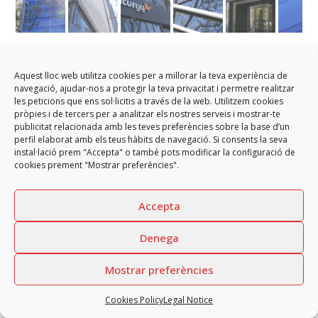
Offices Diagonal 525
Aquest lloc web utilitza cookies per a millorar la teva experiència de
navegació, ajudar-nos a protegir la teva privacitat i permetre realitzar
Development of façade and enclosure solutions for the integral
les peticions que ens sol·licitis a través de la web. Utilitzem cookies
rehabilitation of office buildings on Diagonal Avenue of Barcelona.
pròpies i de tercers per a analitzar els nostres serveis i mostrar-te
publicitat relacionada amb les teves preferències sobre la base d’un
perfil elaborat amb els teus hàbits de navegació. Si consents la seva
instal·lació prem "Accepta" o també pots modificar la configuració de
cookies prement "Mostrar preferències".
Accepta
Denega
Mostrar preferències
Cookies Policy
Legal Notice