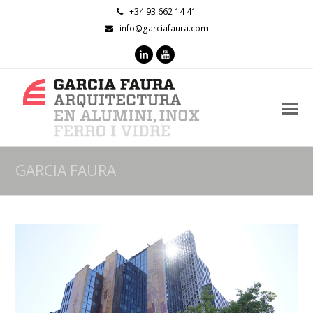
+34 93 662 14 41
info@garciafaura.com
LinkedIn
Youtube
O
M
M
GARCIA FAURA