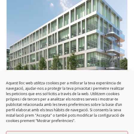
Aquest lloc web utilitza cookies per a millorar la teva experiència de
navegació, ajudar-nos a protegir la teva privacitat i permetre realitzar
GARCIA FAURA rénove les façades du parc d’affaires Cerro de
les peticions que ens sol·licitis a través de la web. Utilitzem cookies
los Gamos à Madrid
pròpies i de tercers per a analitzar els nostres serveis i mostrar-te
publicitat relacionada amb les teves preferències sobre la base d’un
GARCIA FAURA va à intervenir à la rénovation du parc d'activités Cerro
perfil elaborat amb els teus hàbits de navegació. Si consents la seva
de los Gamos…
instal·lació prem "Accepta" o també pots modificar la configuració de
cookies prement "Mostrar preferències".