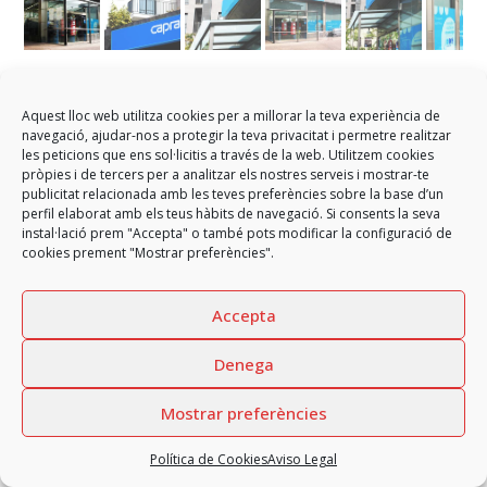
Supermercado Sitges
Aquest lloc web utilitza cookies per a millorar la teva experiència de
navegació, ajudar-nos a protegir la teva privacitat i permetre realitzar
Cerramientos y conjunto de trabajos de vidrio en establecimiento
les peticions que ens sol·licitis a través de la web. Utilitzem cookies
comercial de Sitges
pròpies i de tercers per a analitzar els nostres serveis i mostrar-te
publicitat relacionada amb les teves preferències sobre la base d’un
perfil elaborat amb els teus hàbits de navegació. Si consents la seva
instal·lació prem "Accepta" o també pots modificar la configuració de
cookies prement "Mostrar preferències".
Accepta
Copyright
GARCIA FAURA, SL
2026 - All rights reserved
Aviso Legal
Política de Privacidad
Política de Cookies
Denega
Política de Redes sociales
Canal interno de información
Mostrar preferències
Política de Cookies
Aviso Legal