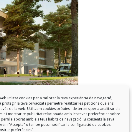
web utilitza cookies per a millorar la teva experiència de navegació,
 protegir la teva privacitat i permetre realitzar les peticions que ens
a través de la web. Utilitzem cookies pròpies i de tercers per a analitzar els
eis i mostrar-te publicitat relacionada amb les teves preferències sobre
 perfil elaborat amb els teus hàbits de navegació. Si consents la seva
ó prem "Accepta" o també pots modificar la configuració de cookies
strar preferències".