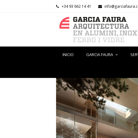
+34 93 662 14 41
info@garciafaura.
INICIO
GARCIA FAURA
SER