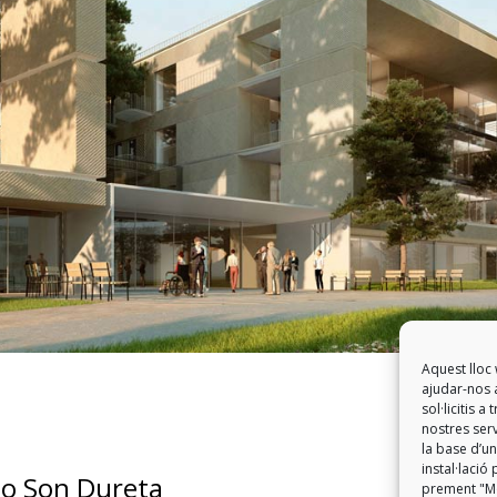
Aquest lloc 
ajudar-nos a
sol·licitis 
nostres serv
la base d’un
instal·laci
io Son Dureta
prement "Mo