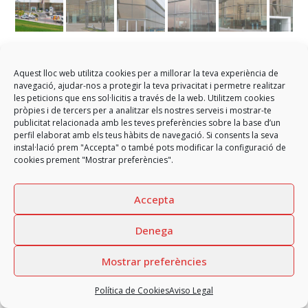
BMW Tarragona
Aquest lloc web utilitza cookies per a millorar la teva experiència de
navegació, ajudar-nos a protegir la teva privacitat i permetre realitzar
Nuevo concesionario de la marca BMW en Tarragona
les peticions que ens sol·licitis a través de la web. Utilitzem cookies
pròpies i de tercers per a analitzar els nostres serveis i mostrar-te
publicitat relacionada amb les teves preferències sobre la base d’un
perfil elaborat amb els teus hàbits de navegació. Si consents la seva
instal·lació prem "Accepta" o també pots modificar la configuració de
cookies prement "Mostrar preferències".
Copyright
GARCIA FAURA, SL
2026 - All rights reserved
Accepta
Aviso Legal
Política de Privacidad
Política de Cookies
Política de Redes sociales
Canal interno de información
Denega
Mostrar preferències
Política de Cookies
Aviso Legal